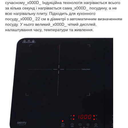
сучасному_x000D_ Індукційна технологія нагрівається всього
за кілька секунд і нагрівається сама_x000D_ посудину, а не
всю нагрівальну плиту. Підходить для кухонного
посуду_x000D_ 22 см в діаметрі з автоматичним визначенням
посуду. У нього великий_x000D_ чіткий дисплей,
налаштування часу, температури та живлення.