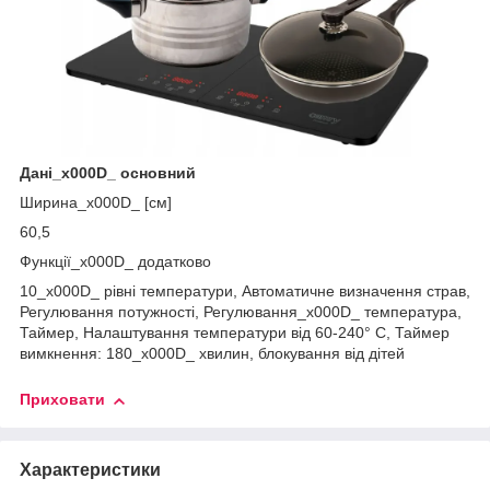
Дані_x000D_ основний
Ширина_x000D_ [см]
60,5
Функції_x000D_ додатково
10_x000D_ рівні температури, Автоматичне визначення страв,
Регулювання потужності, Регулювання_x000D_ температура,
Таймер, Налаштування температури від 60-240° C, Таймер
вимкнення: 180_x000D_ хвилин, блокування від дітей
Приховати
Характеристики