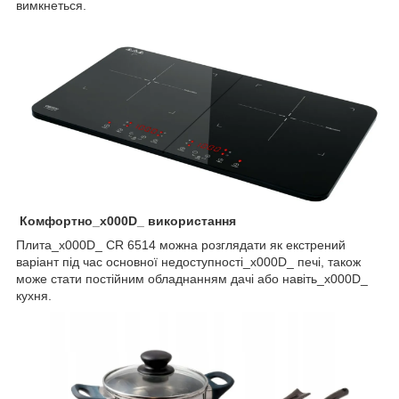
вимкнеться.
Комфортно_x000D_ використання
Плита_x000D_ CR 6514 можна розглядати як екстрений
варіант під час основної недоступності_x000D_ печі, також
може стати постійним обладнанням дачі або навіть_x000D_
кухня.