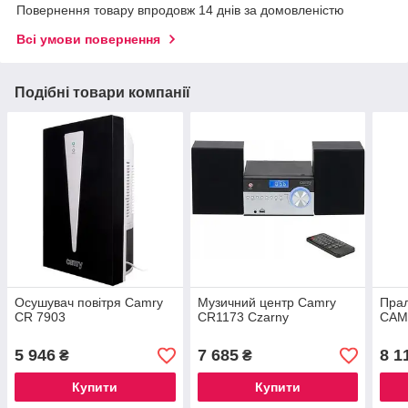
Повернення товару впродовж 14 днів за домовленістю
Всі умови повернення
Подібні товари компанії
Осушувач повітря Camry
Музичний центр Camry
Прал
CR 7903
CR1173 Czarny
CAM
5 946
7 685
8 1
₴
₴
Купити
Купити