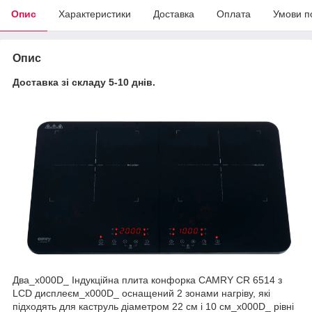
Опис
Характеристики
Доставка
Оплата
Умови п
Опис
Доставка зі складу 5-10 днів.
Два_x000D_ Індукційна плита конфорка CAMRY CR 6514 з
LCD дисплеєм_x000D_ оснащений 2 зонами нагріву, які
підходять для каструль діаметром 22 см і 10 см_x000D_ рівні