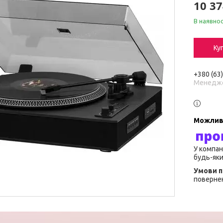
10 37
В наявнос
Ку
+380 (63
Менедж
У компан
будь-яки
повернен