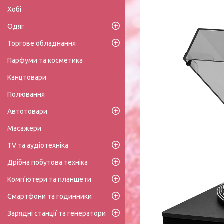
Хобі
Одяг
Торгове обладнання
Парфуми та косметика
Канцтовари
Полювання
Автотовари
Масажери
TV та аудіотехніка
Дрібна побутова техніка
Комп'ютери та планшети
Смартфони та годинники
Зарядні станції та генератори