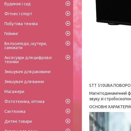
Будинок і сад
Фітнес і спорт
Побутова техніка
Геймінг
Велосипеди, скутери,
самокати
Аксесуари для цифрової
техніки
Змішувачі для раковини
Змішувачі для ванни
STT 510UBA ПОВОР
Масажери
Магнітодинамічний ф
звуку зі стробоскопо
Фототехніка, оптика
ОСНОВНІ ХАРАКТЕРИ
Сантехніка
Дитячі товари