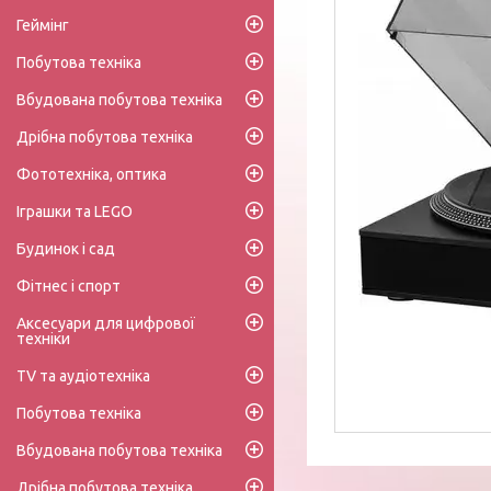
Геймінг
Побутова техніка
Вбудована побутова техніка
Дрібна побутова техніка
Фототехніка, оптика
Іграшки та LEGO
Будинок і сад
Фітнес і спорт
Аксесуари для цифрової
техніки
TV та аудіотехніка
Побутова техніка
Вбудована побутова техніка
Дрібна побутова техніка