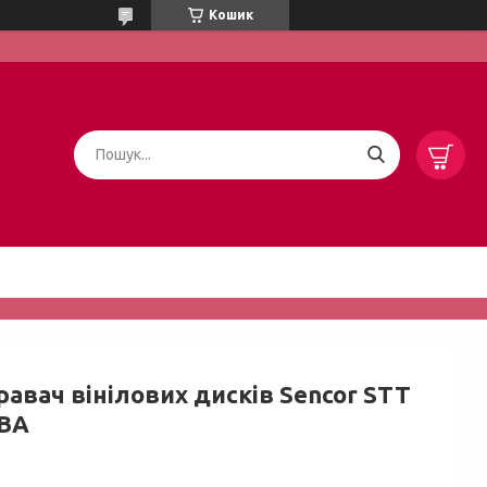
Кошик
равач вінілових дисків Sencor STT
BA