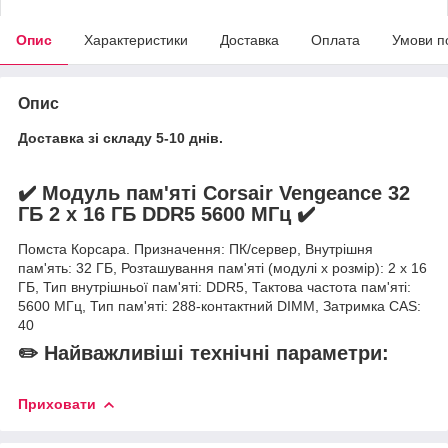
Опис
Характеристики
Доставка
Оплата
Умови п
Опис
Доставка зі складу 5-10 днів.
✔️ Модуль пам'яті Corsair Vengeance 32
ГБ 2 x 16 ГБ DDR5 5600 МГц ✔️
Помста Корсара. Призначення: ПК/сервер, Внутрішня
пам'ять: 32 ГБ, Розташування пам'яті (модулі x розмір): 2 x 16
ГБ, Тип внутрішньої пам'яті: DDR5, Тактова частота пам'яті:
5600 МГц, Тип пам'яті: 288-контактний DIMM, Затримка CAS:
40
✏️ Найважливіші технічні параметри:
Приховати