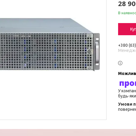
28 90
В наявнос
Ку
+380 (63
Менедж
У компан
будь-яки
повернен