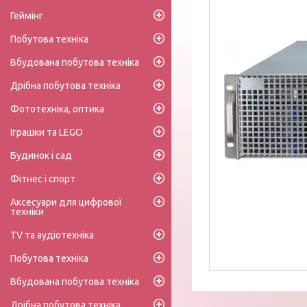
Геймінг
Побутова техніка
Вбудована побутова техніка
Дрібна побутова техніка
Фототехніка, оптика
Іграшки та LEGO
Будинок і сад
Фітнес і спорт
Аксесуари для цифрової
техніки
TV та аудіотехніка
Побутова техніка
Вбудована побутова техніка
Дрібна побутова техніка