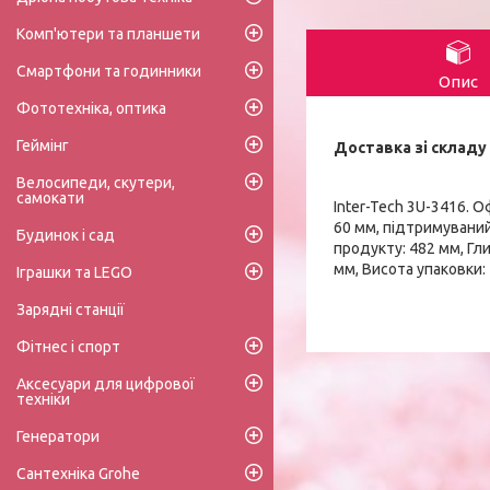
Комп'ютери та планшети
Смартфони та годинники
Опис
Фототехніка, оптика
Геймінг
Доставка зі складу 
Велосипеди, скутери,
самокати
Inter-Tech 3U-3416. 
60 мм, підтримуваний
Будинок і сад
продукту: 482 мм, Гл
мм, Висота упаковки:
Іграшки та LEGO
Зарядні станції
Фітнес і спорт
Аксесуари для цифрової
техніки
Генератори
Сантехніка Grohe