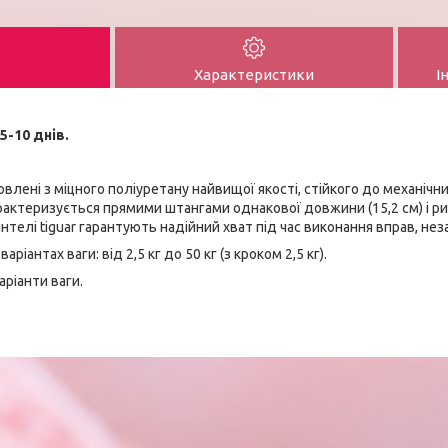
Характеристики
І
5-10 днів.
овлені з міцного поліуретану найвищої якості, стійкого до механічн
арактеризується прямими штангами однакової довжини (15,2 см) і 
нтелі tiguar гарантують надійний хват під час виконання вправ, нез
аріантах ваги: від 2,5 кг до 50 кг (з кроком 2,5 кг).
аріанти ваги.