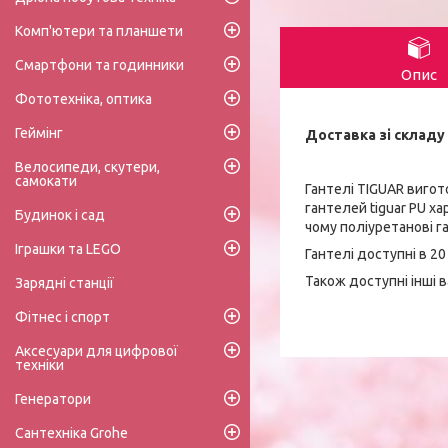
Комп'ютери та планшети
Смартфони та годинники
Опис
Фототехніка, оптика
Геймінг
Доставка зі складу 
Велосипеди, скутери,
самокати
Гантелі TIGUAR вигот
гантелей tiguar PU х
Будинок і сад
чому поліуретанові га
Іграшки та LEGO
Гантелі доступні в 20 в
Також доступні інші в
Зарядні станції
Фітнес і спорт
Аксесуари для цифрової
техніки
Генератори
Сантехніка Grohe