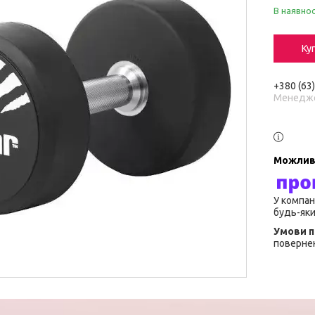
В наявнос
Ку
+380 (63
Менедж
У компан
будь-яки
повернен