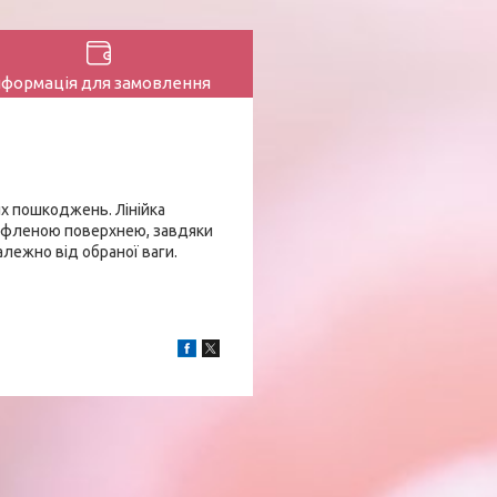
нформація для замовлення
их пошкоджень. Лінійка
рифленою поверхнею, завдяки
алежно від обраної ваги.