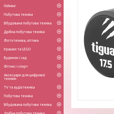
Геймінг
Побутова техніка
Вбудована побутова техніка
Дрібна побутова техніка
Фототехніка, оптика
Іграшки та LEGO
Будинок і сад
Фітнес і спорт
Аксесуари для цифрової
техніки
TV та аудіотехніка
Побутова техніка
Вбудована побутова техніка
Дрібна побутова техніка