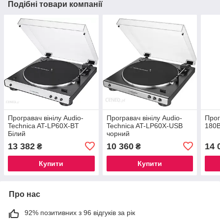
Подібні товари компанії
Програвач вінілу Audio-
Програвач вінілу Audio-
Прог
Technica AT-LP60X-BT
Technica AT-LP60X-USB
180
Білий
чорний
13 382
10 360
14 
₴
₴
Купити
Купити
Про нас
92% позитивних з 96 відгуків за рік