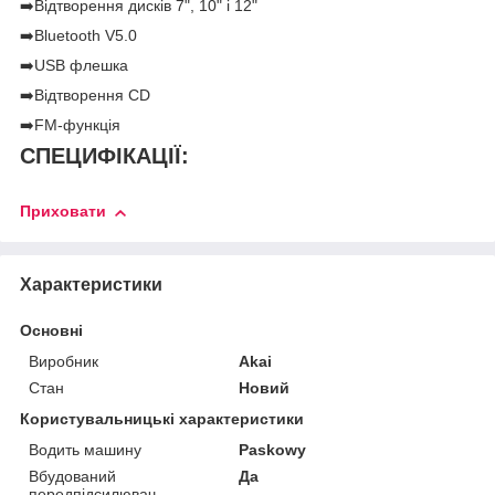
➡️Відтворення дисків 7", 10" і 12"
➡️Bluetooth V5.0
➡️USB флешка
➡️Відтворення CD
➡️FM-функція
СПЕЦИФІКАЦІЇ:
Приховати
Характеристики
Основні
Виробник
Akai
Стан
Новий
Користувальницькі характеристики
Водить машину
Paskowy
Вбудований
Да
передпідсилювач