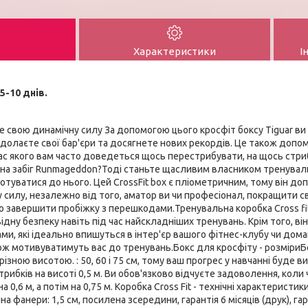
Характеристики
І
5-10 днів.
ште свою динамічну силу За допомогою цього кросфіт боксу Tiguar в
одолаєте свої бар'єри та досягнете нових рекордів. Це також допо
ас якого вам часто доведеться щось перестрибувати, на щось стри
 на забіг Runmageddon?Тоді станьте щасливим власником тренуваль
туватися до нього. Цей CrossFit box є пліометричним, тому він д
у силу, незалежно від того, аматор ви чи професіонал, покращити с
о завершити пробіжку з перешкодами.Тренувальна коробка Cross fit 
ідну безпеку навіть під час найскладніших тренувань. Крім того, 
и, які ідеально впишуться в інтер'єр вашого фітнес-клубу чи дом
кож мотивуватимуть вас до тренувань.Бокс для кросфіту - розміри
різною висотою. : 50, 60 і 75 см, тому ваш прогрес у навчанні буде
стрибків на висоті 0,5 м. Ви обов'язково відчуєте задоволення, кол
 0,6 м, а потім на 0,75 м. Коробка Cross Fit - технічні характеристик
на фанери: 1,5 см, посилена зсередини, гарантія 6 місяців (друк), гар