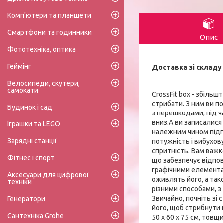
Комп'ютери та планшети
Смартфони та годинники
Опис
Фототехніка, оптика
Геймінг
Доставка зі складу 
Велосипеди, скутери,
самокати
CrossFit box - збіль
стрибати. З ним ви п
Будинок і сад
з перешкодами, під ч
вниз.А ви записалися
Іграшки та LEGO
належним чином підго
Зарядні станції
потужність і вибухов
спритність. Вам важк
Фітнес і спорт
що забезпечує відпов
графічними елементам
Аксесуари для цифрової
оживлять його, а та
техніки
різними способами, з 
Звичайно, почніть зі 
Генератори
його, щоб стрибнути на
Сантехніка Grohe
50 х 60 х 75 см, товщи