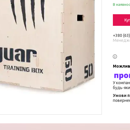
В наявнос
Ку
+380 (63
Менедж
У компан
будь-яки
повернен