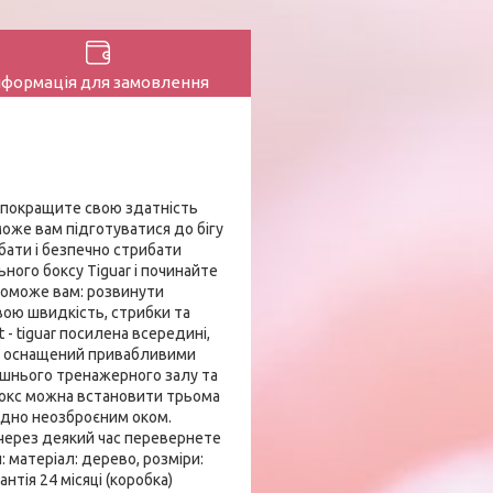
нформація для замовлення
и покращите свою здатність
може вам підготуватися до бігу
бати і безпечно стрибати
ного боксу Tiguar і починайте
опоможе вам: розвинути
вою швидкість, стрибки та
- tiguar посилена всередині,
він оснащений привабливими
ашнього тренажерного залу та
Бокс можна встановити трьома
 видно неозброєним оком.
и через деякий час перевернете
и: матеріал: дерево, розміри:
антія 24 місяці (коробка)