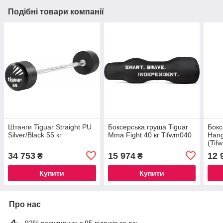
Подібні товари компанії
Штанги Tiguar Straight PU
Боксерська груша Tiguar
Бокс
Silver/Black 55 кг
Mma Fight 40 кг Tifwm040
Hang
(Tif
34 753
15 974
12 
₴
₴
Купити
Купити
Про нас
92% позитивних з 95 відгуків за рік