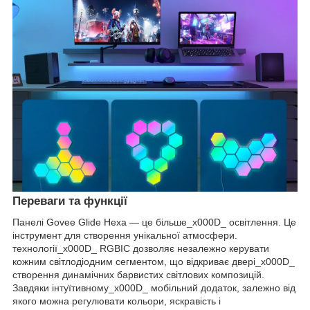
Переваги та функції
Панелі Govee Glide Hexa — це більше_x000D_ освітлення. Це
інструмент для створення унікальної атмосфери.
технології_x000D_ RGBIC дозволяє незалежно керувати
кожним світлодіодним сегментом, що відкриває двері_x000D_
створення динамічних барвистих світлових композицій.
Завдяки інтуїтивному_x000D_ мобільний додаток, залежно від
якого можна регулювати кольори, яскравість і