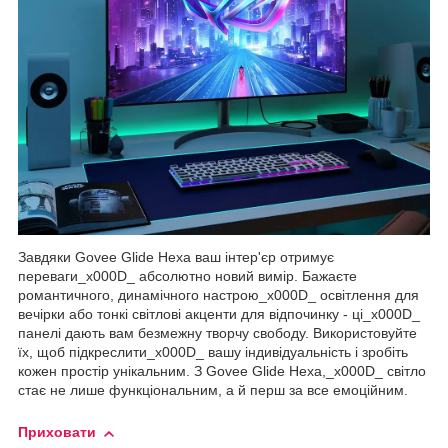
Завдяки Govee Glide Hexa ваш інтер'єр отримує
переваги_x000D_ абсолютно новий вимір. Бажаєте
романтичного, динамічного настрою_x000D_ освітлення для
вечірки або тонкі світлові акценти для відпочинку - ці_x000D_
панелі дають вам безмежну творчу свободу. Використовуйте
їх, щоб підкреслити_x000D_ вашу індивідуальність і зробіть
кожен простір унікальним. З Govee Glide Hexa,_x000D_ світло
стає не лише функціональним, а й перш за все емоційним.
Приховати