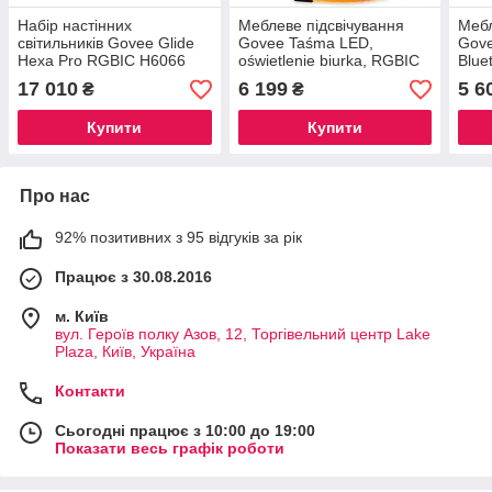
Набір настінних
Меблеве підсвічування
Мебл
світильників Govee Glide
Govee Taśma LED,
Gove
Hexa Pro RGBIC H6066
oświetlenie biurka, RGBIC
Blue
H61C3
10m
17 010
6 199
5 6
₴
₴
Купити
Купити
Про нас
92% позитивних з 95 відгуків за рік
Працює з 30.08.2016
м. Київ
вул. Героїв полку Азов, 12, Торгівельний центр Lake
Plaza, Київ, Україна
Контакти
Сьогодні працює з 10:00 до 19:00
Показати весь графік роботи