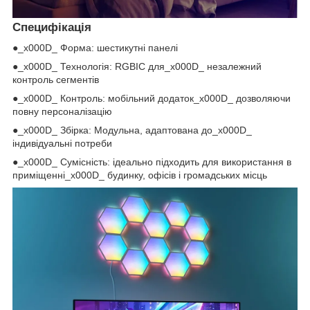
Специфікація
●_x000D_ Форма: шестикутні панелі
●_x000D_ Технологія: RGBIC для_x000D_ незалежний
контроль сегментів
●_x000D_ Контроль: мобільний додаток_x000D_ дозволяючи
повну персоналізацію
●_x000D_ Збірка: Модульна, адаптована до_x000D_
індивідуальні потреби
●_x000D_ Сумісність: ідеально підходить для використання в
приміщенні_x000D_ будинку, офісів і громадських місць