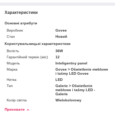
Характеристики
Основні атрибути
Виробник
Govee
Стан
Новий
Користувальницькі характеристики
Волість
36W
Гарантійний термін (міс)
12
Мoдель
Inteligentny panel
Марка
Govee > Oświetlenie meblowe
i taśmy LED Govee
Нитка
LED
Тип
Galerie > Oświetlenie
meblowe i taśmy LED -
Galerie
Колір світла
Wielokolorowy
Приховати