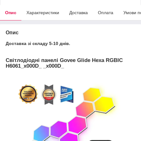
Опис
Характеристики
Доставка
Оплата
Умови п
Опис
Доставка зі складу 5-10 днів.
Світлодіодні панелі Govee Glide Hexa RGBIC
H6061_x000D_ _x000D_