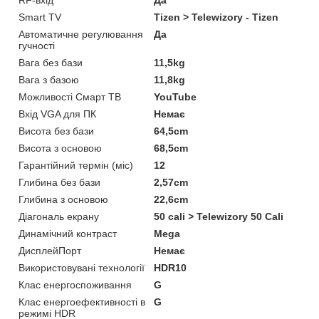
RF-вхід
Да
Smart TV
Tizen > Telewizory - Tizen
Автоматичне регулювання
Да
гучності
Вага без бази
11,5kg
Вага з базою
11,8kg
Можливості Смарт ТВ
YouTube
Вхід VGA для ПК
Немає
Висота без бази
64,5cm
Висота з основою
68,5cm
Гарантійний термін (міс)
12
Глибина без бази
2,57cm
Глибина з основою
22,6cm
Діагональ екрану
50 cali > Telewizory 50 Cali
Динамічний контраст
Mega
ДисплейПорт
Немає
Використовувані технології
HDR10
Клас енергоспоживання
G
Клас енергоефективності в
G
режимі HDR