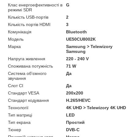
Клас енергоефективності в
G
режимі SDR
Кількість USB-портів
2
Кількість портів HDMI
3
Комунікація
Bluetooth
Мoдель
UE50CU8002K
Марка
Samsung > Telewizory
Samsung
Напруга живлення
220 - 240 V
Споживана потужність
71 W
Система об'ємного
Да
звучання
Слот CI
Да
Стандарт VESA
200x200
Стандарт кодування
H.265/HEVC
Технології
4K UHD > Telewizory 4K UHD
Тип матриці
LED
Тип екрана
Простий
Тюнер
DVB-C