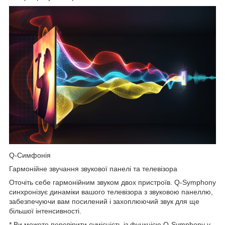
Q-Симфонія
Гармонійне звучання звукової панелі та телевізора
Оточіть себе гармонійним звуком двох пристроїв. Q-Symphony
синхронізує динаміки вашого телевізора з звуковою панеллю,
забезпечуючи вам посилений і захоплюючий звук для ще
більшої інтенсивності.
* Ви можете перевірити сумісність із функцією Q-Symphony у