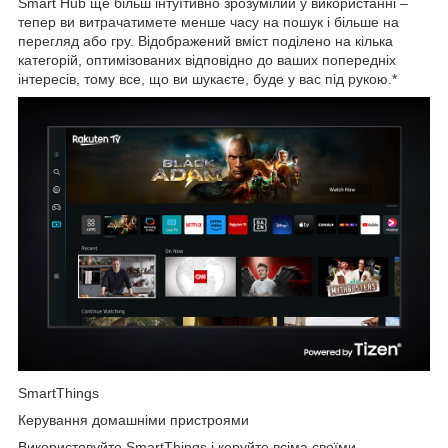
Smart Hub ще більш інтуїтивно зрозумілий у використанні –
тепер ви витрачатимете менше часу на пошук і більше на
перегляд або гру. Відображений вміст поділено на кілька
категорій, оптимізованих відповідно до ваших попередніх
інтересів, тому все, що ви шукаєте, буде у вас під рукою.*
SmartThings
Керування домашніми пристроями
Використовуйте SmartThings і керуйте всіма своїми