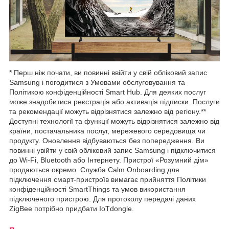
* Перш ніж почати, ви повинні ввійти у свій обліковий запис
Samsung і погодитися з Умовами обслуговування та
Політикою конфіденційності Smart Hub. Для деяких послуг
може знадобитися реєстрація або активація підписки. Послуги
та рекомендації можуть відрізнятися залежно від регіону.**
Доступні технології та функції можуть відрізнятися залежно від
країни, постачальника послуг, мережевого середовища чи
продукту. Оновлення відбуваються без попередження. Ви
повинні увійти у свій обліковий запис Samsung і підключитися
до Wi-Fi, Bluetooth або Інтернету. Пристрої «Розумний дім»
продаються окремо. Служба Calm Onboarding для
підключення смарт-пристроїв вимагає прийняття Політики
конфіденційності SmartThings та умов використання
підключеного пристрою. Для протоколу передачі даних
ZigBee потрібно придбати IoTdongle.