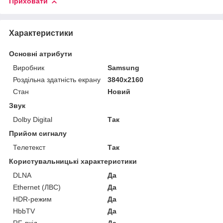
Приховати
Характеристики
Основні атрибути
Виробник
Samsung
Роздільна здатність екрану
3840x2160
Стан
Новий
Звук
Dolby Digital
Так
Прийом сигналу
Телетекст
Так
Користувальницькі характеристики
DLNA
Да
Ethernet (ЛВС)
Да
HDR-режим
Да
HbbTV
Да