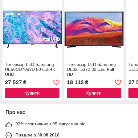
Телевізор LED Samsung
Телевізор LED Samsung
Теле
UE50CU7092U 50 cali 4K
UE32T5372 32 cale Full
UE5
UHD
HD
27 527
18 112
27 
₴
₴
Купити
Купити
Про нас
92% позитивних з 95 відгуків за рік
Працює з 30.08.2016