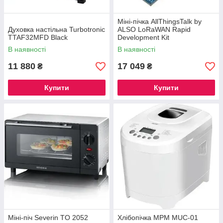
Міні-пічка AllThingsTalk by
Духовка настільна Turbotronic
ALSO LoRaWAN Rapid
TTAF32MFD Black
Development Kit
(101KLOR01RDKX00201)
В наявності
В наявності
11 880
17 049
₴
₴
Купити
Купити
Міні-піч Severin TO 2052
Хлібопічка MPM MUC-01