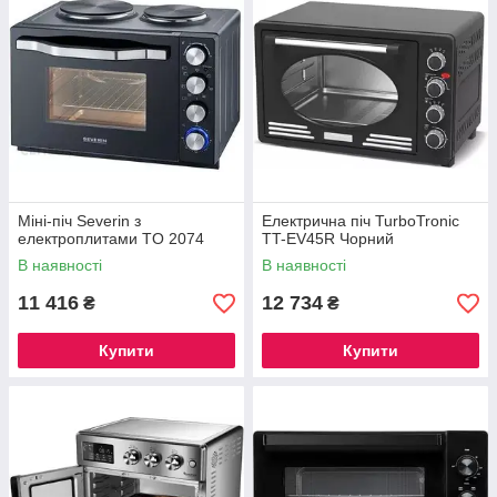
Міні-піч Severin з
Електрична піч TurboTronic
електроплитами TO 2074
TT-EV45R Чорний
В наявності
В наявності
11 416
12 734
₴
₴
Купити
Купити