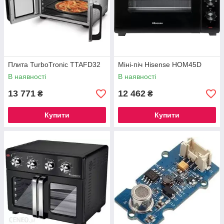
Плита TurboTronic TTAFD32
Міні-піч Hisense HOM45D
В наявності
В наявності
13 771
12 462
₴
₴
Купити
Купити