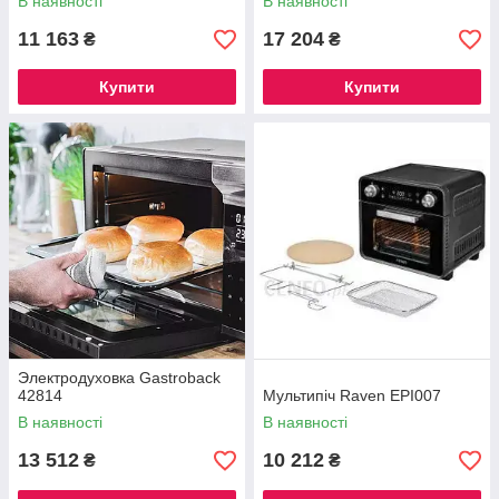
В наявності
В наявності
11 163
17 204
₴
₴
Купити
Купити
Электродуховка Gastroback
42814
Мультипіч Raven EPI007
В наявності
В наявності
13 512
10 212
₴
₴